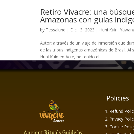
Retiro Vivacre: una búsque
Amazonas con guías indíg
by
Tessalund
|
Dic 13, 2023
|
Huni Kuin
,
Yawan
Autor: a través de un viaje de inmersión que du
de las tribus indígenas amazónicas de Brasil. 
Huni Kuin en Acre, he tenido el...
Policies
Refund Polic
Privacy Polic
Cookie Polic
Ancient Rituals Guide by