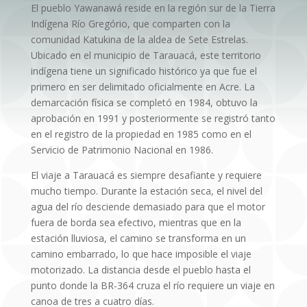
El pueblo Yawanawá reside en la región sur de la Tierra
Indígena Río Gregório, que comparten con la
comunidad Katukina de la aldea de Sete Estrelas.
Ubicado en el municipio de Tarauacá, este territorio
indígena tiene un significado histórico ya que fue el
primero en ser delimitado oficialmente en Acre. La
demarcación física se completó en 1984, obtuvo la
aprobación en 1991 y posteriormente se registró tanto
en el registro de la propiedad en 1985 como en el
Servicio de Patrimonio Nacional en 1986.
El viaje a Tarauacá es siempre desafiante y requiere
mucho tiempo. Durante la estación seca, el nivel del
agua del río desciende demasiado para que el motor
fuera de borda sea efectivo, mientras que en la
estación lluviosa, el camino se transforma en un
camino embarrado, lo que hace imposible el viaje
motorizado. La distancia desde el pueblo hasta el
punto donde la BR-364 cruza el río requiere un viaje en
canoa de tres a cuatro días.