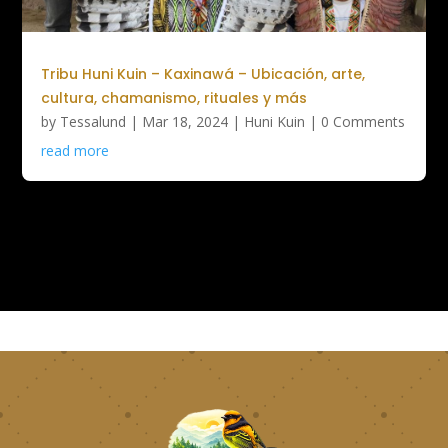
Tribu Huni Kuin – Kaxinawá – Ubicación, arte,
cultura, chamanismo, rituales y más
by
Tessalund
|
Mar 18, 2024
|
Huni Kuin
| 0 Comments
read more