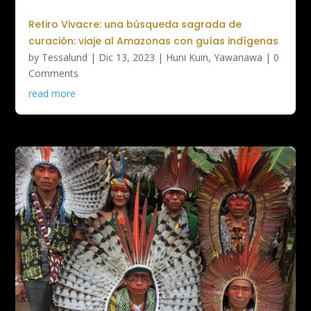
Retiro Vivacre: una búsqueda sagrada de
curación: viaje al Amazonas con guías indígenas
by
Tessalund
|
Dic 13, 2023
|
Huni Kuin
,
Yawanawa
| 0
Comments
read more