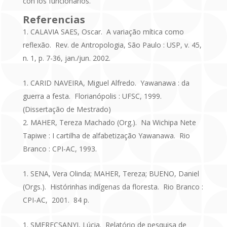
con los funcionarios.
Referencias
CALAVIA SAES, Oscar. A variação mítica como
reflexão. Rev. de Antropologia, São Paulo : USP, v. 45,
n. 1, p. 7-36, jan./jun. 2002.
CARID NAVEIRA, Miguel Alfredo. Yawanawa : da
guerra a festa. Florianópolis : UFSC, 1999.
(Dissertação de Mestrado)
MAHER, Tereza Machado (Org.). Na Wichipa Nete
Tapiwe : I cartilha de alfabetização Yawanawa. Rio
Branco : CPI-AC, 1993.
SENA, Vera Olinda; MAHER, Tereza; BUENO, Daniel
(Orgs.). Histórinhas indígenas da floresta. Rio Branco :
CPI-AC, 2001. 84 p.
SMERECSANYI, Lúcia. Relatório de pesquisa de