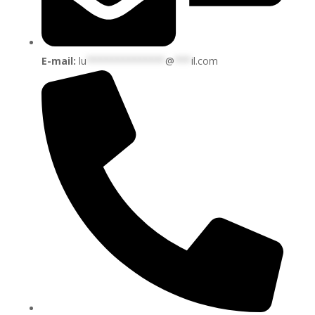
E-mail:
lu
**************
@
***
il.com