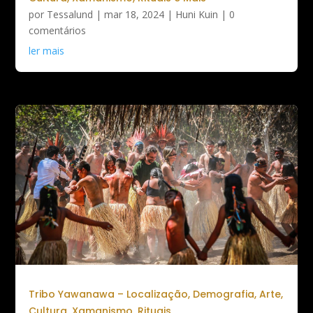
por
Tessalund
|
mar 18, 2024
|
Huni Kuin
| 0
comentários
ler mais
Tribo Yawanawa – Localização, Demografia, Arte,
Cultura, Xamanismo, Rituais