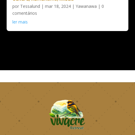
por
Tessalund
|
mar 18, 2024
|
Yawanawa
| 0
comentários
ler mais