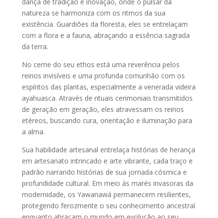
dança de tradição e inovação, onde o pulsar da
natureza se harmoniza com os ritmos da sua
existência. Guardiões da floresta, eles se entrelaçam
com a flora e a fauna, abraçando a essência sagrada
da terra.
No cerne do seu ethos está uma reverência pelos
reinos invisíveis e uma profunda comunhão com os
espíritos das plantas, especialmente a venerada videira
ayahuasca. Através de rituais cerimoniais transmitidos
de geração em geração, eles atravessam os reinos
etéreos, buscando cura, orientação e iluminação para
a alma.
Sua habilidade artesanal entrelaça histórias de herança
em artesanato intrincado e arte vibrante, cada traço e
padrão narrando histórias de sua jornada cósmica e
profundidade cultural. Em meio às marés invasoras da
modernidade, os Yawanawá permanecem resilientes,
protegendo ferozmente o seu conhecimento ancestral
enquanto abraçam o mundo em evolução ao seu