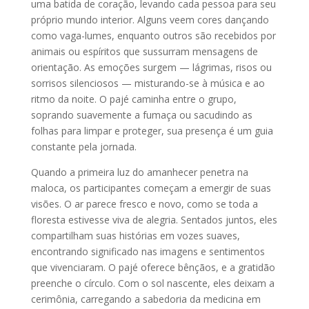
uma batida de coração, levando cada pessoa para seu
próprio mundo interior. Alguns veem cores dançando
como vaga-lumes, enquanto outros são recebidos por
animais ou espíritos que sussurram mensagens de
orientação. As emoções surgem — lágrimas, risos ou
sorrisos silenciosos — misturando-se à música e ao
ritmo da noite. O pajé caminha entre o grupo,
soprando suavemente a fumaça ou sacudindo as
folhas para limpar e proteger, sua presença é um guia
constante pela jornada.
Quando a primeira luz do amanhecer penetra na
maloca, os participantes começam a emergir de suas
visões. O ar parece fresco e novo, como se toda a
floresta estivesse viva de alegria. Sentados juntos, eles
compartilham suas histórias em vozes suaves,
encontrando significado nas imagens e sentimentos
que vivenciaram. O pajé oferece bênçãos, e a gratidão
preenche o círculo. Com o sol nascente, eles deixam a
cerimônia, carregando a sabedoria da medicina em