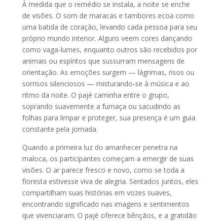
À medida que o remédio se instala, a noite se enche
de visões. O som de maracas e tambores ecoa como
uma batida de coração, levando cada pessoa para seu
próprio mundo interior. Alguns veem cores dançando
como vaga-lumes, enquanto outros são recebidos por
animais ou espíritos que sussurram mensagens de
orientação. As emoções surgem — lágrimas, risos ou
sorrisos silenciosos — misturando-se à música e ao
ritmo da noite. O pajé caminha entre o grupo,
soprando suavemente a fumaça ou sacudindo as
folhas para limpar e proteger, sua presença é um guia
constante pela jornada.
Quando a primeira luz do amanhecer penetra na
maloca, os participantes começam a emergir de suas
visões. O ar parece fresco e novo, como se toda a
floresta estivesse viva de alegria. Sentados juntos, eles
compartilham suas histórias em vozes suaves,
encontrando significado nas imagens e sentimentos
que vivenciaram. O pajé oferece bênçãos, e a gratidão