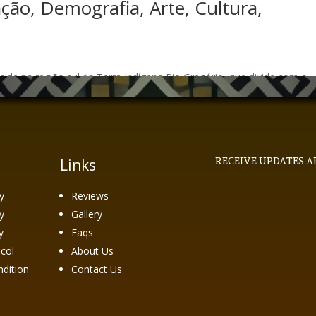
ção, Demografia, Arte, Cultura,
e na região sul da Terra Indígena Rio Gregório, que divide com a
uado no município de Tarauacá, este território indígena tem signific
Links
RECEIVE UPDATES A
y
Reviews
y
Gallery
y
Faqs
col
About Us
dition
Contact Us