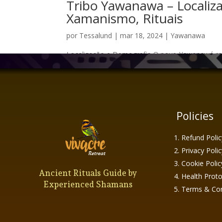
Tribo Yawanawa – Localiza
Xamanismo, Rituais
por
Tessalund
|
mar 18, 2024
|
Yawanawa
Localização e Demografia O povo Yawanawá resid
comunidade Katukina da aldeia Sete Estrelas. Sit
histórico por ter sido o primeiro a...
Policies
Refund Polic
Privacy Polic
Cookie Polic
Ancient Rituals Guide by
Health Proto
Experienced Shamans
Terms & Con